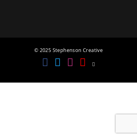
a
t
i
o
© 2025 Stephenson Creative
n